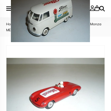
Search
Home
»
TEKNO CARS
»
Tekno Denmark Ferrari 750 Monza
MEXI