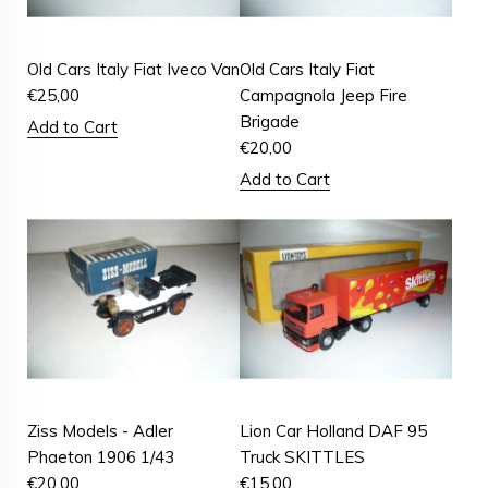
Old Cars Italy Fiat Iveco Van
Old Cars Italy Fiat
€
25,00
Campagnola Jeep Fire
Brigade
Add to Cart
€
20,00
Add to Cart
Ziss Models - Adler
Lion Car Holland DAF 95
Phaeton 1906 1/43
Truck SKITTLES
€
20,00
€
15,00