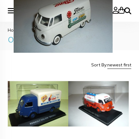
Search
Home
»
Other Cars & Trucks
Other Cars & Trucks
Sort By:
newest first