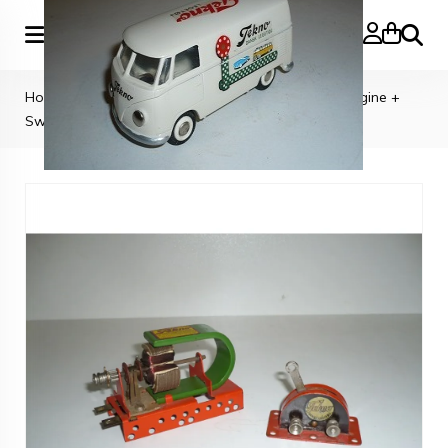
Search
Home
»
TEKNO TOYS
»
Tekno Denmark : Electro Engine +
Switch