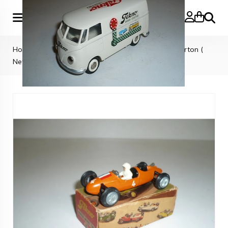
Search
Home
»
TEKNO CARS
»
Tekno Denmark Cooper Norton (
Netherlands ) MIB