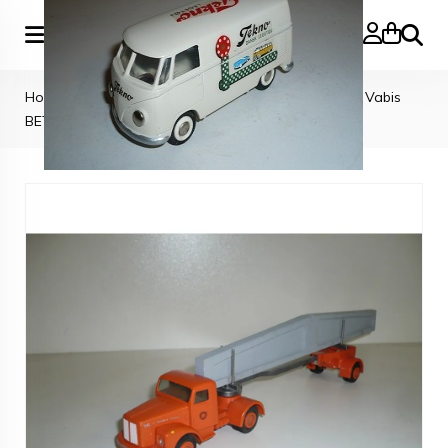
Zoeke
Home
>
TEKNO TRUCKS
>
Tekno Denmark Scania Vabis
BETON ELEMENT Truck