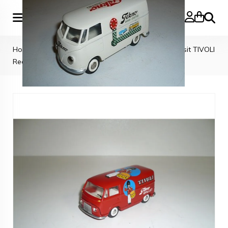
Zoeke
Home
>
TEKNO CARS
>
Tekno Denmark Ford Transit TIVOLI
Red