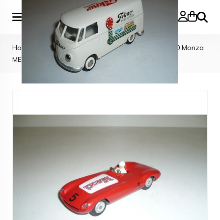
Zoeke
Home
>
TEKNO CARS
>
Tekno Denmark Ferrari 750 Monza
MEXI