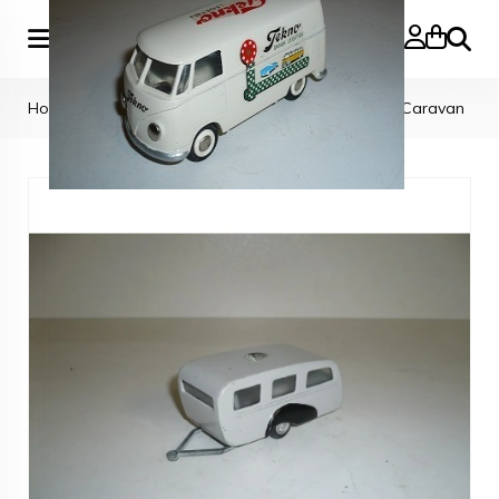
Zoeke
Home
>
TEKNO CARS
>
Tekno Denmark Camping Caravan