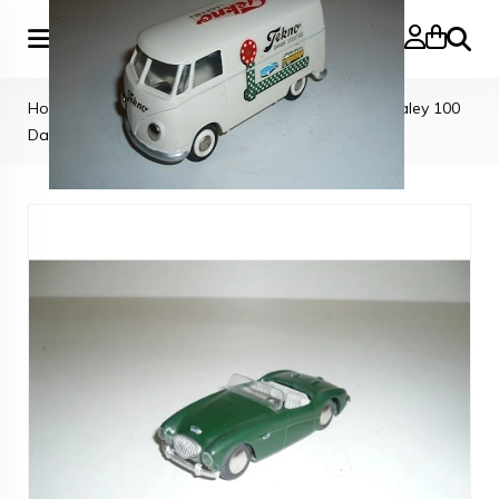
Zoeke
Home
>
TEKNO CARS
>
Tekno Denmark Austin Healey 100
Dark Green