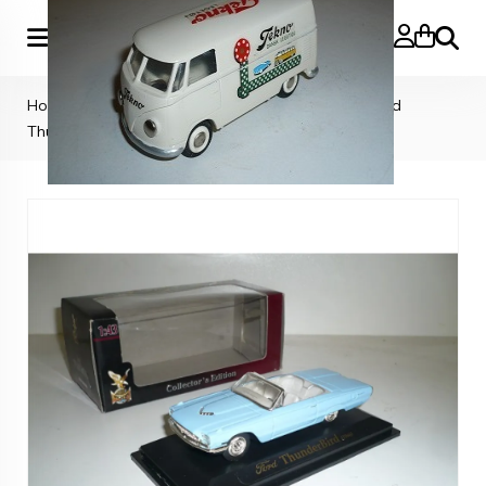
Zoeke
Home
>
Other Cars & Trucks
>
Road Signature Ford
ThunderBird 1966